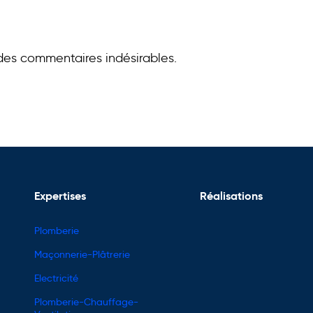
 des commentaires indésirables.
Expertises
Réalisations
Plomberie
Maçonnerie-Plâtrerie
Electricité
Plomberie-Chauffage-