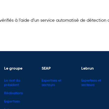
érifiés à l’aide d’un service automatisé de détection
Le groupe
SEAP
Lebrun
Le mot du
Expertises et
Expertises et
président
secteurs
secteurs
Réalisations
Expertises